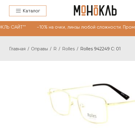
Каталог
ОКЛЬ САЙТ"" -10% на очки, линзы любой сложности. Про
Главная
Оправы
R
Rolles
Rolles 942249 C: 01
/
/
/
/
ROLLES 942249 C: 01