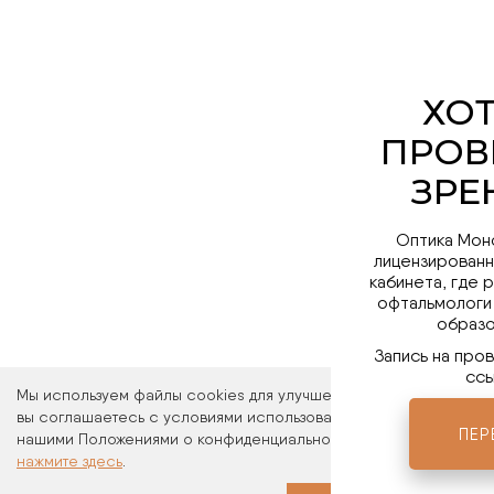
Оптика Мон
лицензированн
кабинета, где 
офтальмологи
образо
Запись на про
ссы
Мы используем файлы cookies для улучшения работы сайта. Ос
вы соглашаетесь с условиями использования файлов cookies. 
ПЕР
нашими Положениями о конфиденциальности и об использовани
нажмите здесь
.
Мы в 