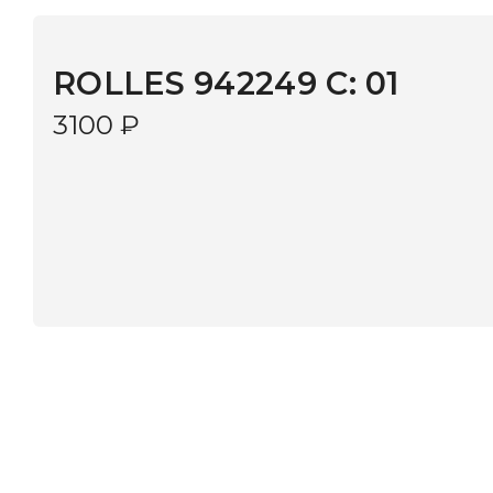
3100
₽