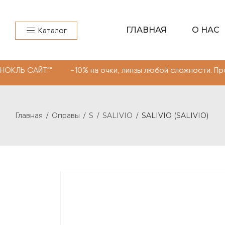
ГЛАВНАЯ
О НАС
Каталог
ЙТ"" -10% на очки, линзы любой сложности. Промокод "
Главная
Оправы
S
SALIVIO
SALIVIO (SALIVIO)
/
/
/
/