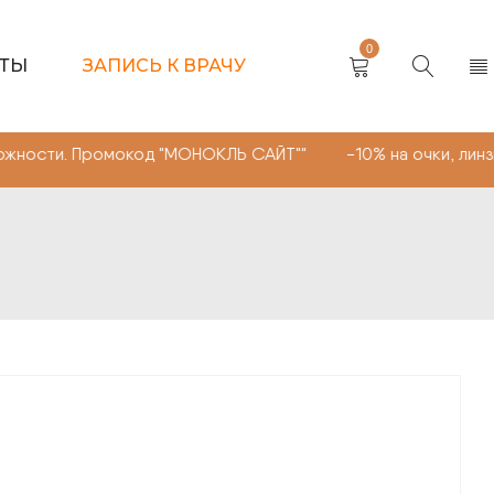
0
КТЫ
ЗАПИСЬ К ВРАЧУ
Промокод "МОНОКЛЬ САЙТ"" -10% на очки, линзы любой с