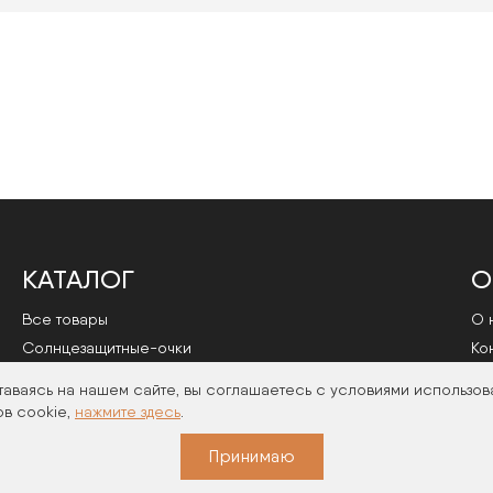
КАТАЛОГ
О
Все товары
О 
Cолнцезащитные-очки
Ко
Оправы
По
таваясь на нашем сайте, вы соглашаетесь с условиями использов
в cookie,
нажмите здесь
.
Принимаю
026 | Политика конфиденциальности
|
Договор публичной офер