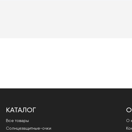
КАТАЛОГ
О
Все товары
О 
Cолнцезащитные-очки
Ко