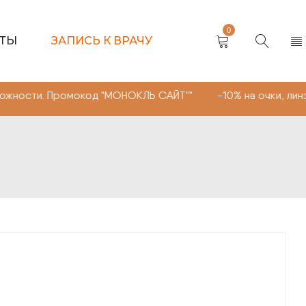
0
КТЫ
ЗАПИСЬ К ВРАЧУ
ромокод "МОНОКЛЬ САЙТ"" -10% на очки, линзы любой сл