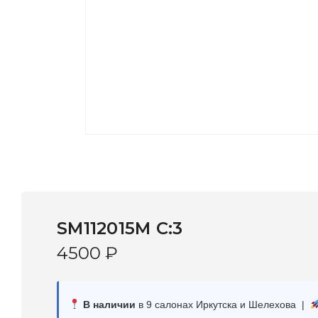
SM112015M C:3
4500
₽
В наличии
в 9 салонах Иркутска и Шелехова |