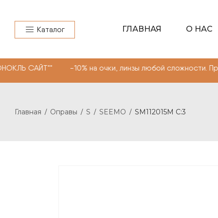
ГЛАВНАЯ
О НАС
Каталог
Т"" -10% на очки, линзы любой сложности. Промокод "М
Главная
Оправы
S
SEEMO
SM112015M C:3
/
/
/
/