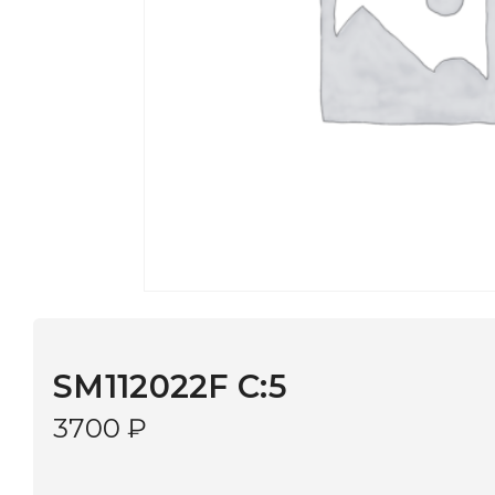
SM112022F C:5
3700
₽