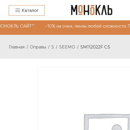
Каталог
МОНОКЛЬ САЙТ"" -10% на очки, линзы любой сложности. 
Главная
Оправы
S
SEEMO
SM112022F C:5
/
/
/
/