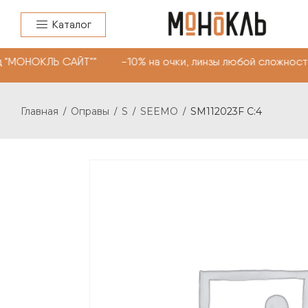
Каталог
 "МОНОКЛЬ САЙТ"" -10% на очки, линзы любой сложности
Главная
Оправы
S
SEEMO
SM112023F C:4
/
/
/
/