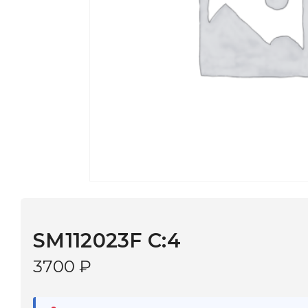
SM112023F C:4
3700
₽
В наличии
в 9 салонах Иркутска и Шелехова |
Дост
МОНОКЛЬ САЙТ
3–5 дней |
Промокод
— скидка 10%