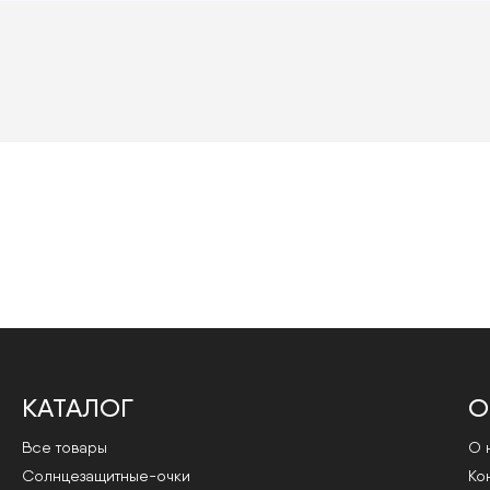
КАТАЛОГ
О
Все товары
О 
Cолнцезащитные-очки
Ко