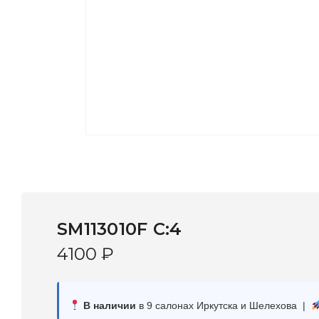
SM113010F C:4
4100
₽
В наличии
в 9 салонах Иркутска и Шелехова |