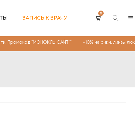
0
КТЫ
ЗАПИСЬ К ВРАЧУ
код "МОНОКЛЬ САЙТ"" -10% на очки, линзы любой сложн