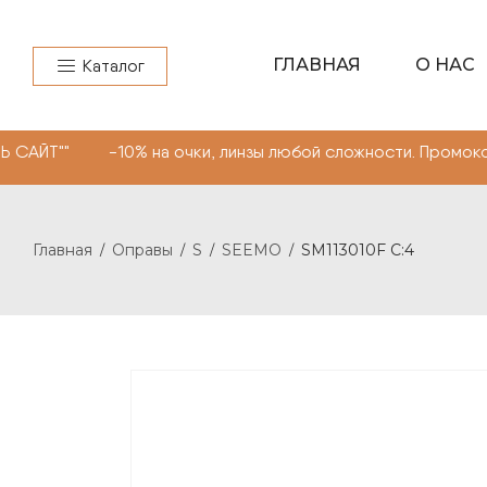
ГЛАВНАЯ
О НАС
Каталог
-10% на очки, линзы любой сложности. Промокод "МОНОК
Главная
Оправы
S
SEEMO
SM113010F C:4
/
/
/
/