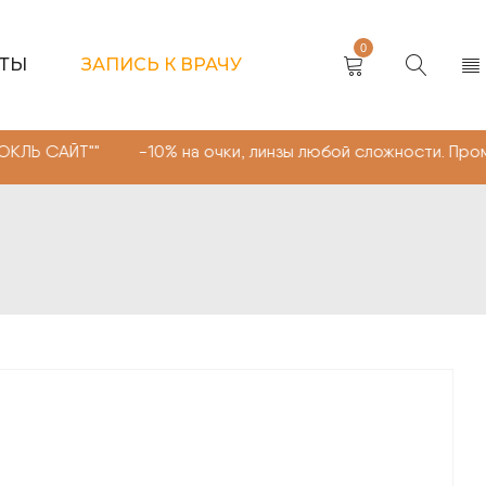
0
КТЫ
ЗАПИСЬ К ВРАЧУ
Т"" -10% на очки, линзы любой сложности. Промокод "М