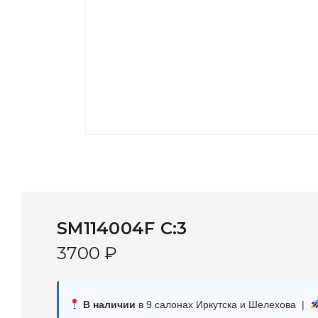
SM114004F C:3
3700
₽
В наличии
в 9 салонах Иркутска и Шелехова |