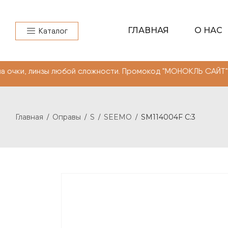
ГЛАВНАЯ
О НАС
Каталог
зы любой сложности. Промокод "МОНОКЛЬ САЙТ"" -10% на
Главная
Оправы
S
SEEMO
SM114004F C:3
/
/
/
/