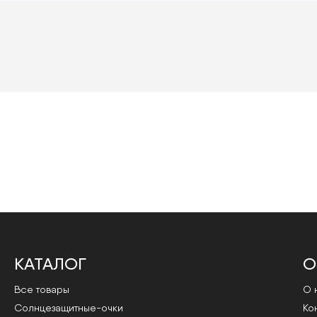
КАТАЛОГ
О
Все товары
О 
Cолнцезащитные-очки
Ко