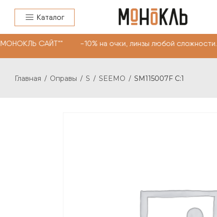
Каталог
"МОНОКЛЬ САЙТ"" -10% на очки, линзы любой сложности.
Главная
Оправы
S
SEEMO
SM115007F C:1
/
/
/
/