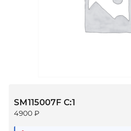
SM115007F C:1
4900
₽
В наличии
в 9 салонах Иркутска и Шелехова |
Дост
МОНОКЛЬ САЙТ
3–5 дней |
Промокод
— скидка 10%