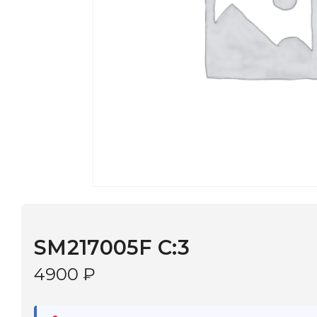
SM217005F C:3
4900
₽
В наличии
в 9 салонах Иркутска и Шелехова |
Дост
МОНОКЛЬ САЙТ
3–5 дней |
Промокод
— скидка 10%