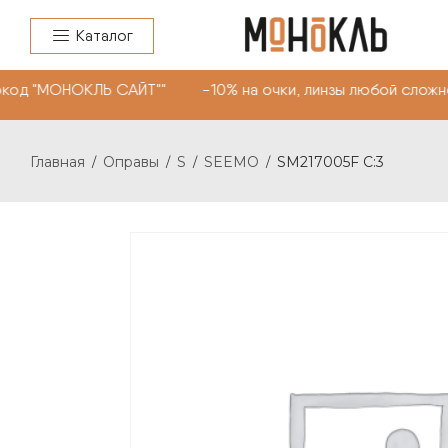
Каталог
од "МОНОКЛЬ САЙТ"" -10% на очки, линзы любой сложнос
Главная
Оправы
S
SEEMO
SM217005F C:3
/
/
/
/