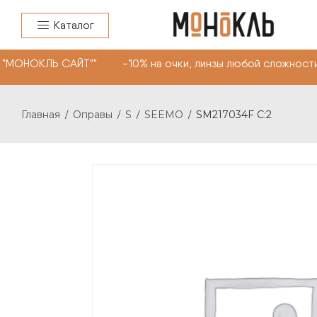
Каталог
 "МОНОКЛЬ САЙТ"" -10% на очки, линзы любой сложности
Главная
Оправы
S
SEEMO
SM217034F C:2
/
/
/
/