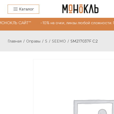
Каталог
МОНОКЛЬ САЙТ"" -10% на очки, линзы любой сложности. 
Главная
Оправы
S
SEEMO
SM217037F C:2
/
/
/
/