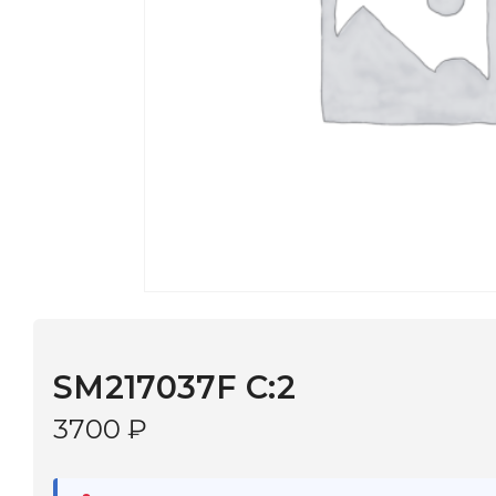
SM217037F C:2
3700
₽
В наличии
в 9 салонах Иркутска и Шелехова |
Дост
МОНОКЛЬ САЙТ
3–5 дней |
Промокод
— скидка 10%
В КОРЗИНУ