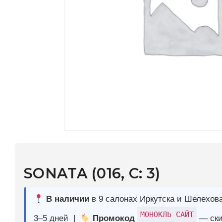
SONATA (016, С: 3)
В наличии
в 9 салонах Иркутска и Шелехова |
Дост
МОНОКЛЬ САЙТ
3–5 дней |
Промокод
— скидка 10%
This product is currently out of stock and unavailable.