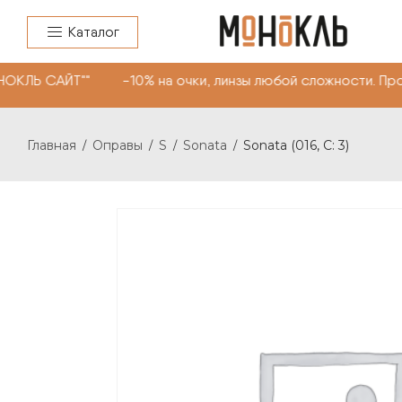
Каталог
ОКЛЬ САЙТ"" -10% на очки, линзы любой сложности. Про
Главная
Оправы
S
Sonata
Sonata (016, С: 3)
/
/
/
/