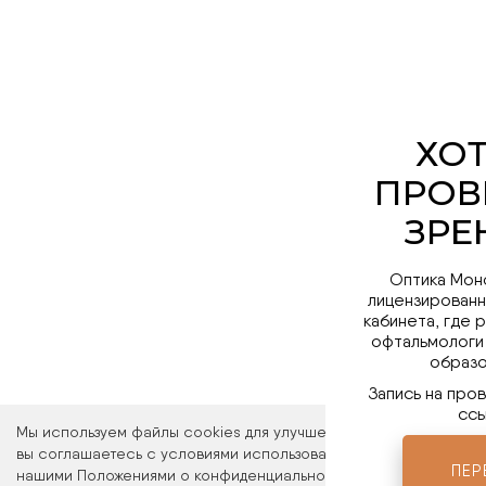
Оптика Мон
лицензированн
кабинета, где 
офтальмологи
образо
Запись на про
ссы
Мы используем файлы cookies для улучшения работы сайта. Ос
вы соглашаетесь с условиями использования файлов cookies. 
ПЕР
нашими Положениями о конфиденциальности и об использовани