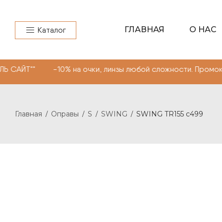
ГЛАВНАЯ
О НАС
Каталог
"" -10% на очки, линзы любой сложности. Промокод "МО
Главная
Оправы
S
SWING
SWING TR155 c499
/
/
/
/