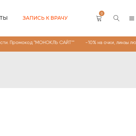
0
КТЫ
ЗАПИСЬ К ВРАЧУ
омокод "МОНОКЛЬ САЙТ"" -10% на очки, линзы любой сл