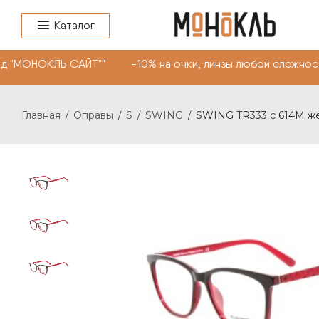
Каталог
д "МОНОКЛЬ САЙТ"" -10% на очки, линзы любой сложност
Главная
Оправы
S
SWING
SWING TR333 с 614М ж
/
/
/
/