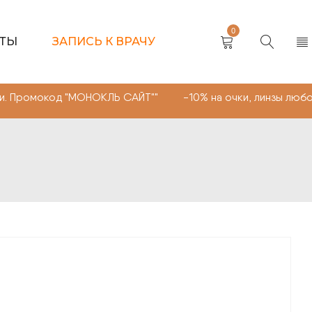
0
КТЫ
ЗАПИСЬ К ВРАЧУ
 "МОНОКЛЬ САЙТ"" -10% на очки, линзы любой сложности