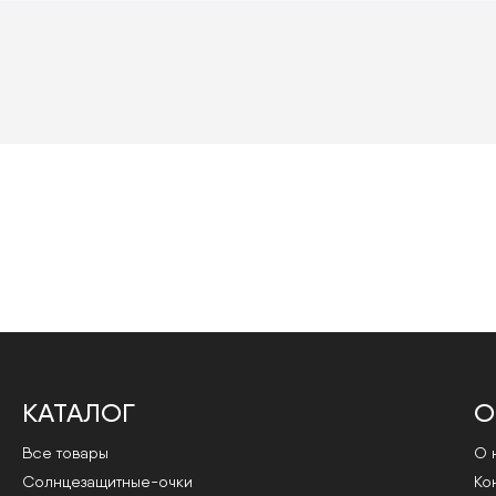
КАТАЛОГ
О
Все товары
О 
Cолнцезащитные-очки
Ко