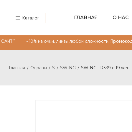
ГЛАВНАЯ
О НАС
Каталог
% на очки, линзы любой сложности. Промокод "МОНОКЛЬ 
Главная
Оправы
S
SWING
SWING TR339 с 19 жен
/
/
/
/