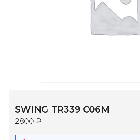
SWING TR339 C06M
2800
₽
В наличии
в 9 салонах Иркутска и Шелехова |
Дост
МОНОКЛЬ САЙТ
3–5 дней |
Промокод
— скидка 10%