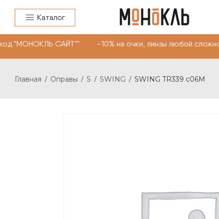
Каталог
код "МОНОКЛЬ САЙТ"" -10% на очки, линзы любой сложно
Главная
Оправы
S
SWING
SWING TR339 c06M
/
/
/
/