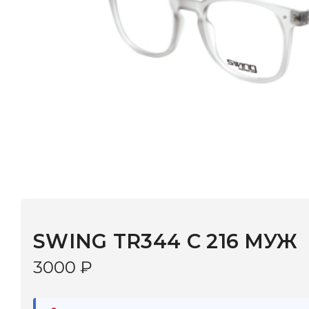
SWING TR344 С 216 МУЖ
3000
₽
В наличии
в 9 салонах Иркутска и Шелехова |
Дост
МОНОКЛЬ САЙТ
3–5 дней |
Промокод
— скидка 10%
В КОРЗИНУ