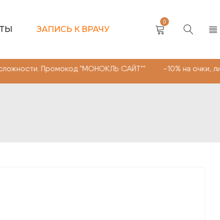
0
КТЫ
ЗАПИСЬ К ВРАЧУ
. Промокод "МОНОКЛЬ САЙТ"" -10% на очки, линзы любой