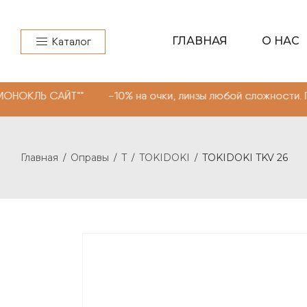
ГЛАВНАЯ
О НАС
Каталог
САЙТ"" -10% на очки, линзы любой сложности. Промокод
Главная
Оправы
T
TOKIDOKI
TOKIDOKI TKV 26
/
/
/
/