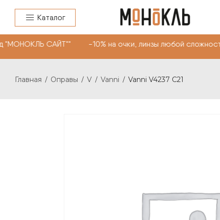
Каталог
д "МОНОКЛЬ САЙТ"" -10% на очки, линзы любой сложност
Главная
Оправы
V
Vanni
Vanni V4237 C21
/
/
/
/