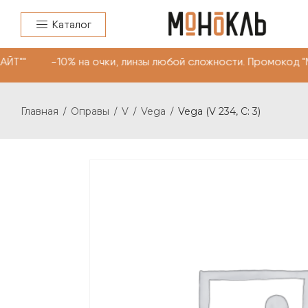
Каталог
Т"" -10% на очки, линзы любой сложности. Промокод "М
Главная
Оправы
V
Vega
Vega (V 234, С: 3)
/
/
/
/