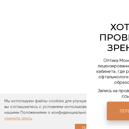
Оптика Мон
лицензированн
кабинета, где 
офтальмологи
образо
Запись на про
ссы
Мы используем файлы cookies для улучшения работы сайта. Ос
вы соглашаетесь с условиями использования файлов cookies. 
ПЕР
нашими Положениями о конфиденциальности и об использовани
нажмите здесь
.
Мы в 
Принимаю