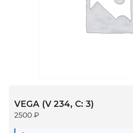
VEGA (V 234, С: 3)
2500
₽
В наличии
в 9 салонах Иркутска и Шелехова |
Дост
МОНОКЛЬ САЙТ
3–5 дней |
Промокод
— скидка 10%
С