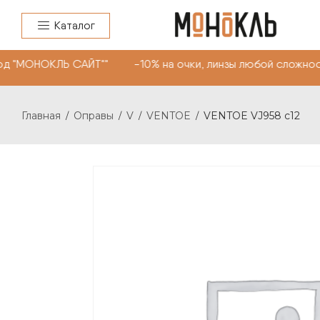
Каталог
д "МОНОКЛЬ САЙТ"" -10% на очки, линзы любой сложнос
Главная
Оправы
V
VENTOE
VENTOE VJ958 c12
/
/
/
/