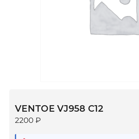
VENTOE VJ958 C12
2200
₽
В наличии
в 9 салонах Иркутска и Шелехова |
Дост
МОНОКЛЬ САЙТ
3–5 дней |
Промокод
— скидка 10%