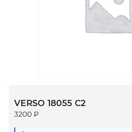
VERSO 18055 C2
3200
₽
В наличии
в 9 салонах Иркутска и Шелехова |
Дост
МОНОКЛЬ САЙТ
3–5 дней |
Промокод
— скидка 10%