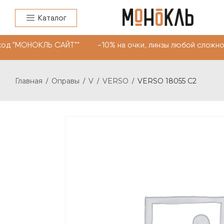
Каталог
од "МОНОКЛЬ САЙТ"" -10% на очки, линзы любой сложнос
Главная
Оправы
V
VERSO
VERSO 18055 C2
/
/
/
/