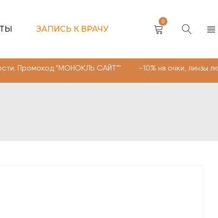
0
КТЫ
ЗАПИСЬ К ВРАЧУ
мокод "МОНОКЛЬ САЙТ"" -10% на очки, линзы любой слож