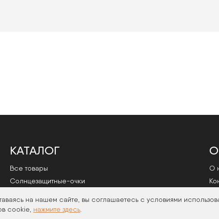
КАТАЛОГ
О
Все товары
О 
Cолнцезащитные-очки
Ко
Оправы
По
таваясь на нашем сайте, вы соглашаетесь с условиями использов
в cookie,
нажмите здесь
.