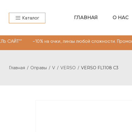
ГЛАВНАЯ
О НАС
Каталог
" -10% на очки, линзы любой сложности. Промокод "МОН
Главная
Оправы
V
VERSO
VERSO FL1108 C3
/
/
/
/