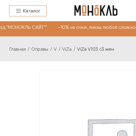
Каталог
д "МОНОКЛЬ САЙТ"" -10% на очки, линзы любой сложнос
Главная
Оправы
V
ViZa
ViZa V103 c3 жен
/
/
/
/