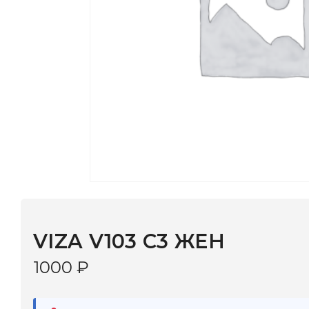
VIZA V103 C3 ЖЕН
1000
₽
В наличии
в 9 салонах Иркутска и Шелехова |
Дост
МОНОКЛЬ САЙТ
3–5 дней |
Промокод
— скидка 10%