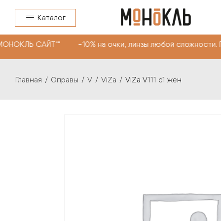
Каталог
МОНОКЛЬ САЙТ"" -10% на очки, линзы любой сложности. 
Главная
Оправы
V
ViZa
ViZa V111 c1 жен
/
/
/
/