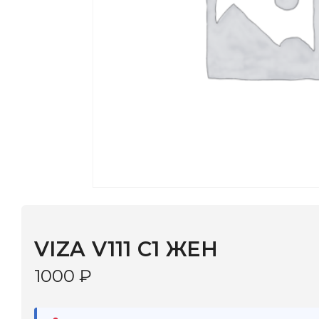
VIZA V111 C1 ЖЕН
1000
₽
В наличии
в 9 салонах Иркутска и Шелехова |
Дост
МОНОКЛЬ САЙТ
3–5 дней |
Промокод
— скидка 10%