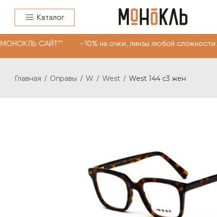
Каталог
"МОНОКЛЬ САЙТ"" -10% на очки, линзы любой сложности.
Главная
Оправы
W
West
West 144 c3 жен
/
/
/
/