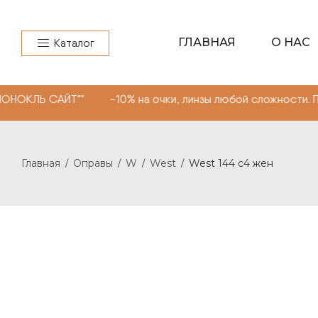
ГЛАВНАЯ
О НАС
Каталог
САЙТ"" -10% на очки, линзы любой сложности. Промокод
Главная
Оправы
W
West
West 144 c4 жен
/
/
/
/