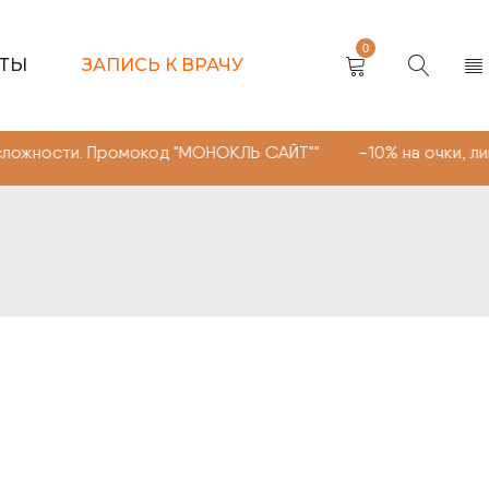
0
КТЫ
ЗАПИСЬ К ВРАЧУ
. Промокод "МОНОКЛЬ САЙТ"" -10% на очки, линзы любой