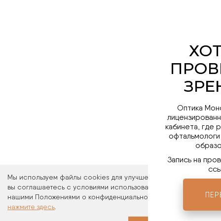
Оптика Мон
лицензированн
кабинета, где 
офтальмологи
образо
Запись на про
ссы
Мы используем файлы cookies для улучшения работы сайта. Ос
вы соглашаетесь с условиями использования файлов cookies. 
ПЕР
нашими Положениями о конфиденциальности и об использовани
нажмите здесь
.
Мы в 