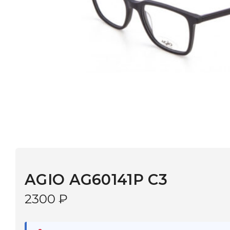
AGIO AG60141P C3
2300
₽
В наличии
в 9 салонах Иркутска и Шелехова |
Дост
МОНОКЛЬ САЙТ
3–5 дней |
Промокод
— скидка 10%
В КОРЗИНУ