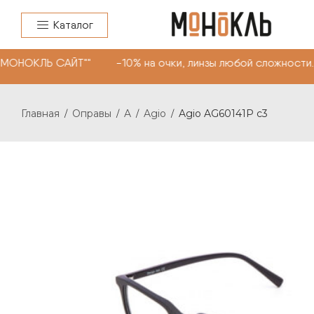
Каталог
"МОНОКЛЬ САЙТ"" -10% на очки, линзы любой сложности.
Главная
Оправы
A
Agio
Agio AG60141P c3
/
/
/
/