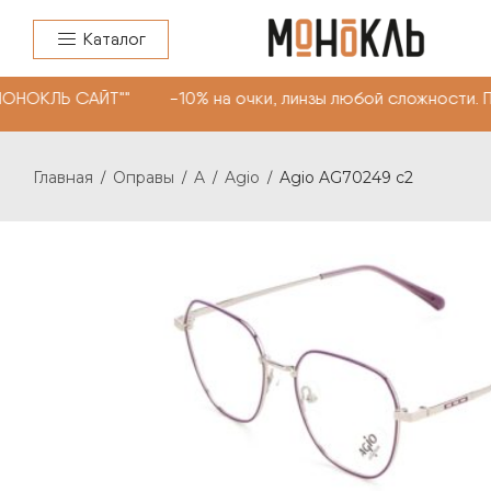
Каталог
"МОНОКЛЬ САЙТ"" -10% на очки, линзы любой сложности.
Главная
Оправы
A
Agio
Agio AG70249 c2
/
/
/
/