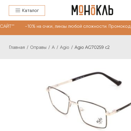
Каталог
 САЙТ"" -10% на очки, линзы любой сложности. Промоко
Главная
Оправы
A
Agio
Agio AG70259 c2
/
/
/
/