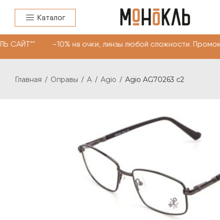
Каталог
ЛЬ САЙТ"" -10% на очки, линзы любой сложности. Промо
Главная
Оправы
A
Agio
Agio AG70263 c2
/
/
/
/