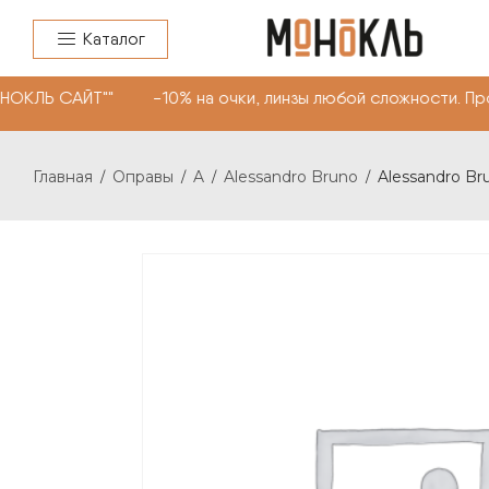
Каталог
НОКЛЬ САЙТ"" -10% на очки, линзы любой сложности. Пр
Главная
Оправы
A
Alessandro Bruno
Alessandro Br
/
/
/
/