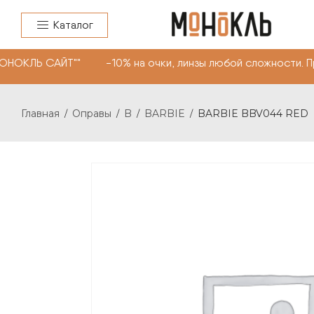
Каталог
НОКЛЬ САЙТ"" -10% на очки, линзы любой сложности. П
Главная
Оправы
B
BARBIE
BARBIE BBV044 RED
/
/
/
/