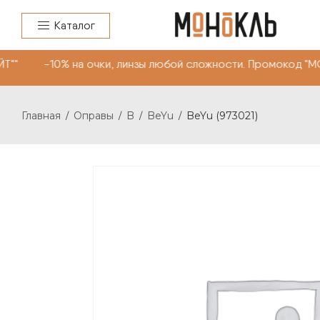
Каталог
"" -10% на очки, линзы любой сложности. Промокод "М
Главная
Оправы
B
BeYu
BeYu (973021)
/
/
/
/