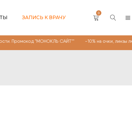
0
КТЫ
ЗАПИСЬ К ВРАЧУ
омокод "МОНОКЛЬ САЙТ"" -10% на очки, линзы любой сл