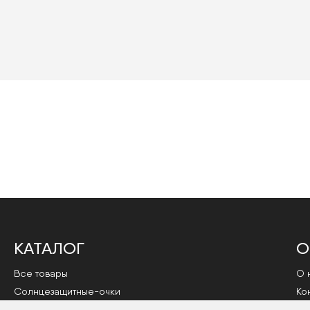
КАТАЛОГ
О
Все товары
О 
Cолнцезащитные-очки
Ко
Оправы
По