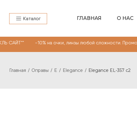
ГЛАВНАЯ
О НАС
Каталог
"" -10% на очки, линзы любой сложности. Промокод "МО
Главная
Оправы
E
Elegance
Elegance EL-357 c2
/
/
/
/