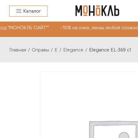
Каталог
од "МОНОКЛЬ САЙТ"" -10% на очки, линзы любой сложнос
Главная
Оправы
E
Elegance
Elegance EL-369 c1
/
/
/
/