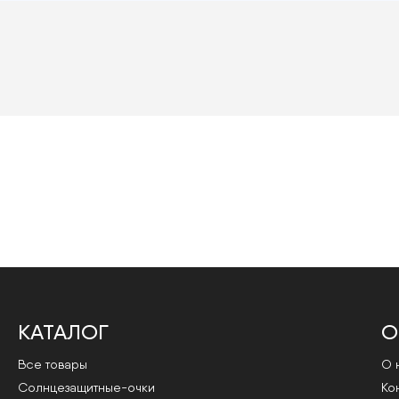
КАТАЛОГ
О
Все товары
О 
Cолнцезащитные-очки
Ко