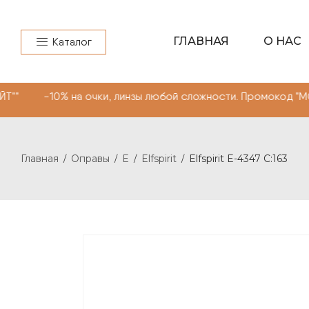
ГЛАВНАЯ
О НАС
Каталог
на очки, линзы любой сложности. Промокод "МОНОКЛЬ СА
Главная
Оправы
E
Elfspirit
Elfspirit E-4347 C:163
/
/
/
/