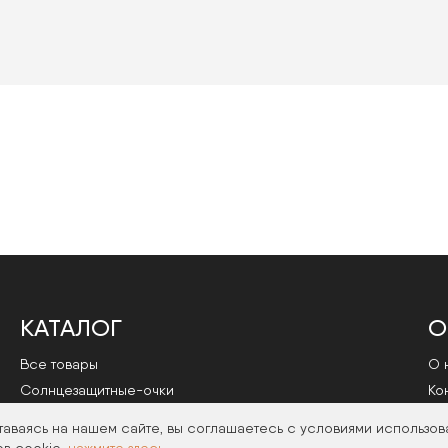
КАТАЛОГ
О
Все товары
О 
Cолнцезащитные-очки
Ко
Оправы
По
таваясь на нашем сайте, вы соглашаетесь с условиями использов