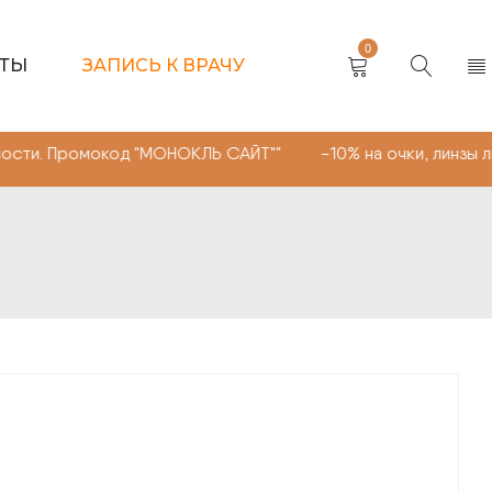
0
КТЫ
ЗАПИСЬ К ВРАЧУ
мокод "МОНОКЛЬ САЙТ"" -10% на очки, линзы любой слож