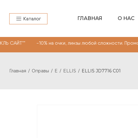
ГЛАВНАЯ
О НАС
Каталог
" -10% на очки, линзы любой сложности. Промокод "МОН
Главная
Оправы
E
ELLIS
ELLIS JD7716 C01
/
/
/
/