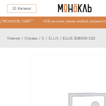
Каталог
 "МОНОКЛЬ САЙТ"" -10% на очки, линзы любой сложности
Главная
Оправы
E
ELLIS
ELLIS JD8000 C02
/
/
/
/