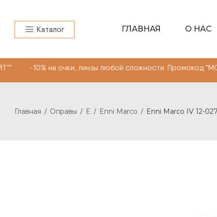
ГЛАВНАЯ
О НАС
Каталог
% на очки, линзы любой сложности. Промокод "МОНОКЛЬ 
Главная
Оправы
E
Enni Marco
Enni Marco IV 12-02
/
/
/
/