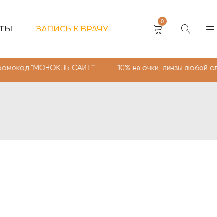
0
КТЫ
ЗАПИСЬ К ВРАЧУ
д "МОНОКЛЬ САЙТ"" -10% на очки, линзы любой сложност