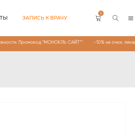
0
КТЫ
ЗАПИСЬ К ВРАЧУ
омокод "МОНОКЛЬ САЙТ"" -10% на очки, линзы любой сл