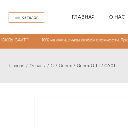
ГЛАВНАЯ
О НАС
Каталог
"" -10% на очки, линзы любой сложности. Промокод "МО
Главная
Оправы
G
Genex
Genex G-1117 C:701
/
/
/
/