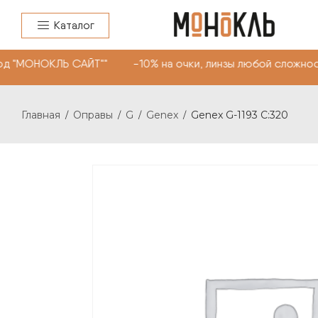
Каталог
д "МОНОКЛЬ САЙТ"" -10% на очки, линзы любой сложност
Главная
Оправы
G
Genex
Genex G-1193 C:320
/
/
/
/