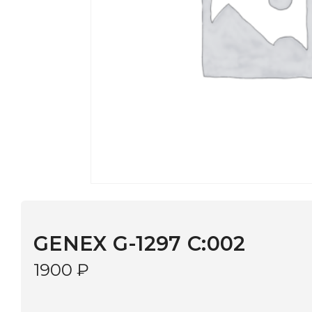
GENEX G-1297 C:002
1900
₽