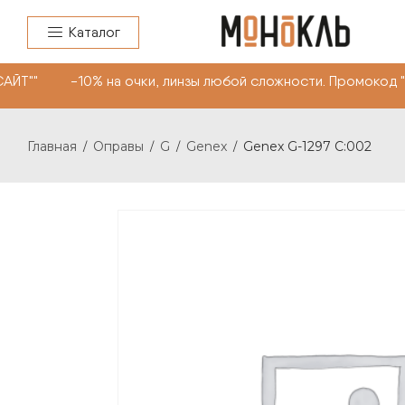
Каталог
АЙТ"" -10% на очки, линзы любой сложности. Промокод 
Главная
Оправы
G
Genex
Genex G-1297 C:002
/
/
/
/