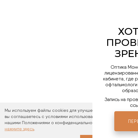
Оптика Мон
лицензированн
кабинета, где 
офтальмологи
образо
Запись на про
ссы
Мы используем файлы cookies для улучшения работы сайта. Ос
вы соглашаетесь с условиями использования файлов cookies. 
ПЕР
нашими Положениями о конфиденциальности и об использовани
нажмите здесь
.
Мы в 