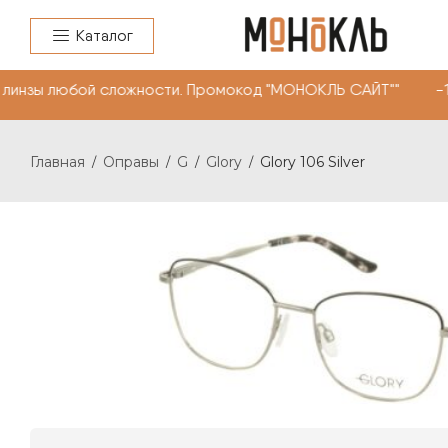
Каталог
линзы любой сложности. Промокод "МОНОКЛЬ САЙТ"" -10%
Главная
Оправы
G
Glory
Glory 106 Silver
/
/
/
/
GLORY 106 SILVER
3500
₽