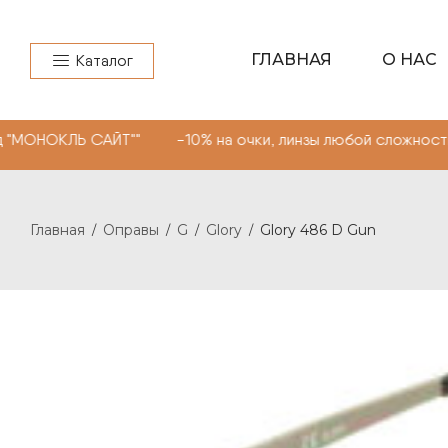
ГЛАВНАЯ
О НАС
Каталог
ОКЛЬ САЙТ"" -10% на очки, линзы любой сложности. Про
Главная
Оправы
G
Glory
Glory 486 D Gun
/
/
/
/