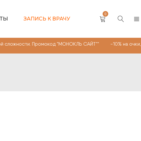
0
КТЫ
ЗАПИСЬ К ВРАЧУ
ности. Промокод "МОНОКЛЬ САЙТ"" -10% на очки, линзы 