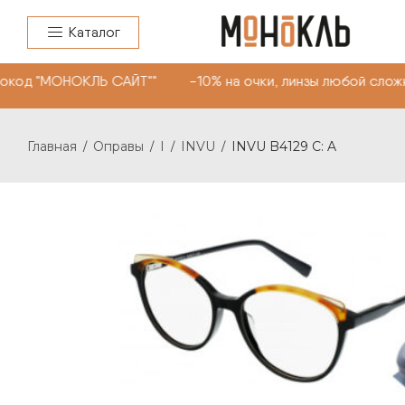
Каталог
окод "МОНОКЛЬ САЙТ"" -10% на очки, линзы любой сложн
Главная
Оправы
I
INVU
INVU B4129 C: A
/
/
/
/