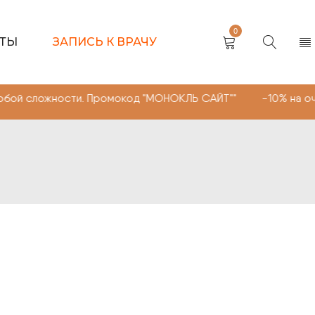
0
КТЫ
ЗАПИСЬ К ВРАЧУ
ности. Промокод "МОНОКЛЬ САЙТ"" -10% на очки, линзы 