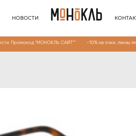
НОВОСТИ
КОНТА
мокод "МОНОКЛЬ САЙТ"" -10% на очки, линзы любой слож