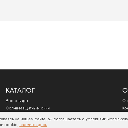
КАТАЛОГ
О
Все товары
О 
Cолнцезащитные-очки
Ко
Оправы
По
таваясь на нашем сайте, вы соглашаетесь с условиями использов
в cookie,
нажмите здесь
.