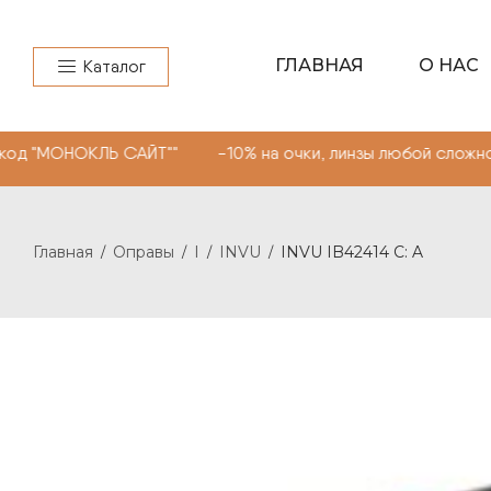
ГЛАВНАЯ
О НАС
Каталог
ОКЛЬ САЙТ"" -10% на очки, линзы любой сложности. Про
Главная
Оправы
I
INVU
INVU IB42414 C: A
/
/
/
/