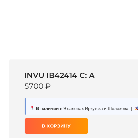
INVU IB42414 C: A
5700
₽
В наличии
в 9 салонах Иркутска и Шелехова |
В КОРЗИНУ