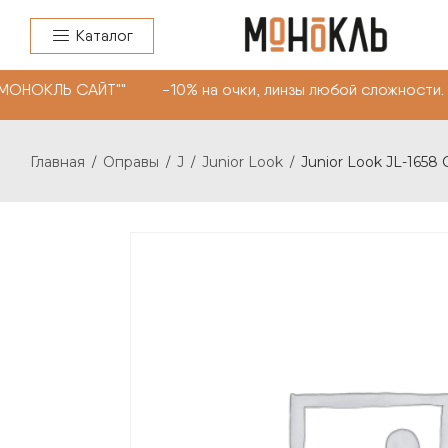
Каталог
"МОНОКЛЬ САЙТ"" -10% на очки, линзы любой сложности.
Главная
Оправы
J
Junior Look
Junior Look JL-1658 
/
/
/
/