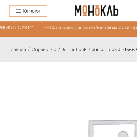
Каталог
НОКЛЬ САЙТ"" -10% на очки, линзы любой сложности. П
Главная
Оправы
J
Junior Look
Junior Look JL-1688
/
/
/
/